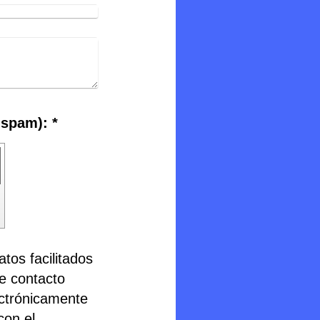
Captcha (código antispam): *
tos facilitados
de contacto
ectrónicamente