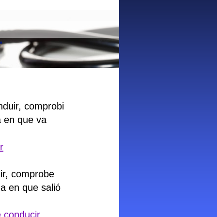
L
nduir, comprobi
a en que va
r
ir, comprobe
a en que salió
 conducir