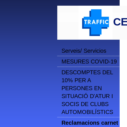
CE
Serveis/ Servicios
MESURES COVID-19
DESCOMPTES DEL
10% PER A
PERSONES EN
SITUACIÓ D'ATUR I
SOCIS DE CLUBS
AUTOMOBILÍSTICS
Reclamacions carnet