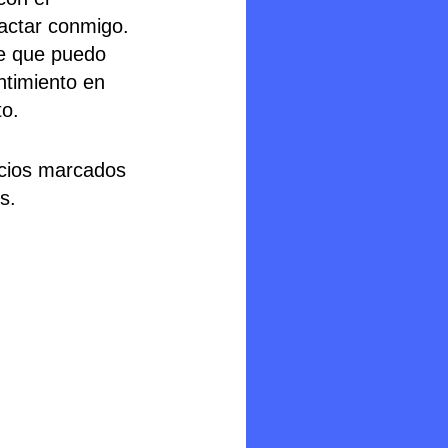
actar conmigo.
e que puedo
ntimiento en
o.
s.