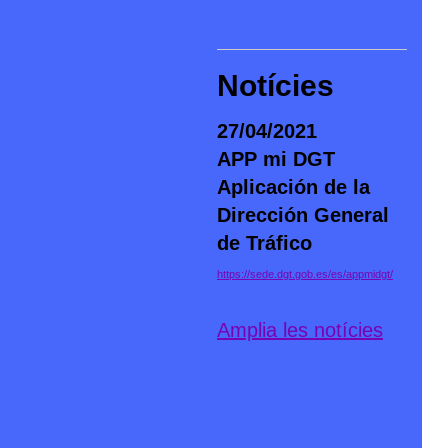
Notícies
27/04/2021
APP mi DGT
Aplicación de la
Dirección General
de Tráfico
https://sede.dgt.gob.es/es/appmidgt/
Amplia les notícies