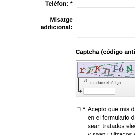
Teléfon:
*
Misatge
addicional:
↺
Introduce el código.
*
Acepto que mis da
en el formulario 
sean tratados el
y sean utilizados con el